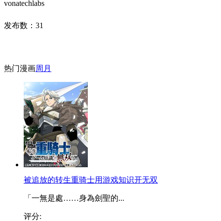
vonatechlabs
发布数：
31
热门漫画
周
月
被追放的转生重骑士用游戏知识开无双
「一無是處……身為劍聖的...
评分: