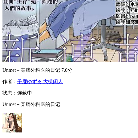
Unmet－某脑外科医的日记
7.0分
作者：
子鹿ゆずる 大槻闲人
状态：
连载中
Unmet－某脑外科医的日记