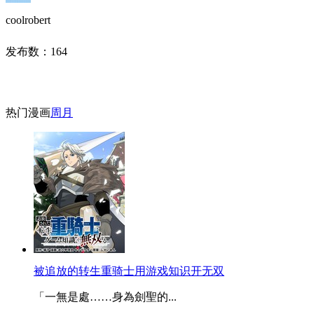
coolrobert
发布数：
164
热门漫画
周
月
被追放的转生重骑士用游戏知识开无双
「一無是處……身為劍聖的...