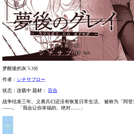
梦醒後的灰
5.3分
作者：
シチサブロー
状态：
连载中
题材：
百合
战争结束三年。义勇兵们还没有恢复日常生活。 被称为「阿登齐的杀手」，在战场上被敬畏的少女艾福也过着没有去处的日子。 一位传教士向这样的她伸出了手。那双眼睛又妖艳又温暖
——。 「我会让你幸福的。绝对……」