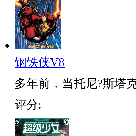
钢铁侠V8
多年前，当托尼?斯塔克命
评分: