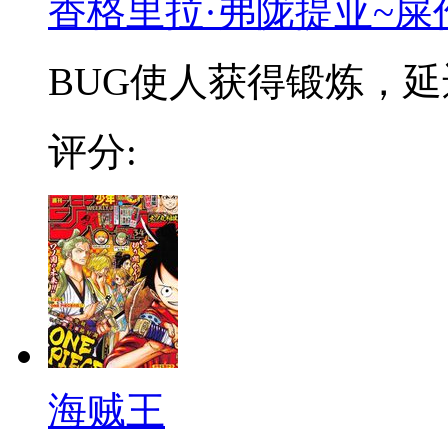
香格里拉·弗陇提亚~屎
BUG使人获得锻炼，延迟
评分:
海贼王