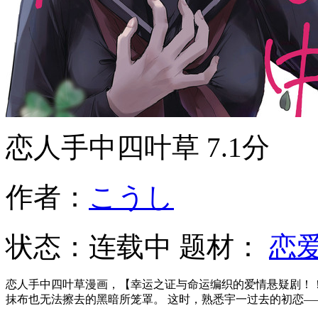
恋人手中四叶草
7.1分
作者：
こうし
状态：
连载中
题材：
恋
恋人手中四叶草漫画，【幸运之证与命运编织的爱情悬疑剧！！
抹布也无法擦去的黑暗所笼罩。 这时，熟悉宇一过去的初恋—