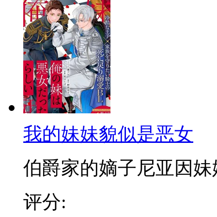
我的妹妹貌似是恶女
伯爵家的嫡子尼亚因妹妹伤
评分: