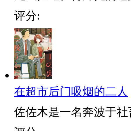
评分:
在超市后门吸烟的二人
佐佐木是一名奔波于社畜街