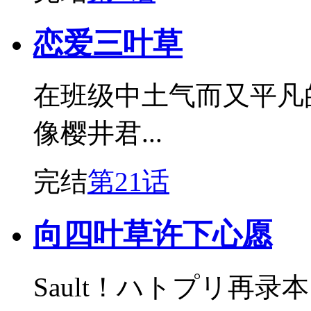
恋爱三叶草
在班级中土气而又平凡
像樱井君...
完结
第21话
向四叶草许下心愿
Sault！ハトプリ再录