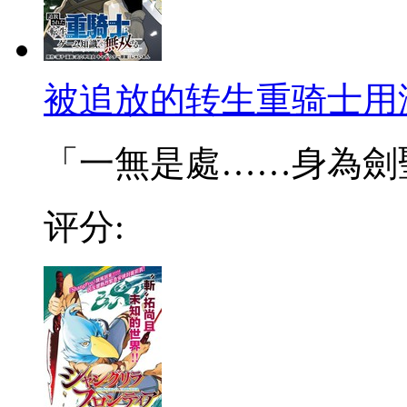
被追放的转生重骑士用
「一無是處……身為劍聖的
评分: