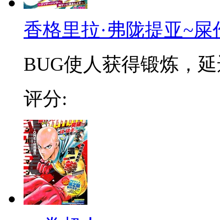
香格里拉·弗陇提亚~屎
BUG使人获得锻炼，延迟
评分: