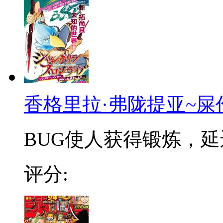
香格里拉·弗陇提亚~屎
BUG使人获得锻炼，延迟
评分: