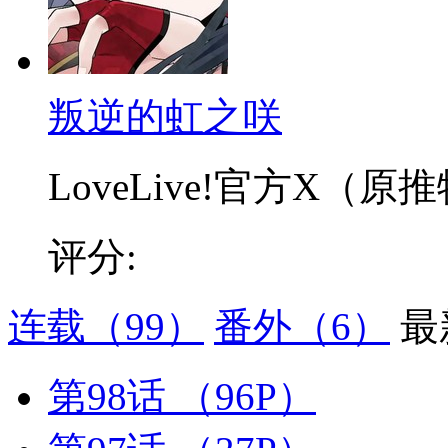
叛逆的虹之咲
LoveLive!官方X（原推特
评分:
连载
（99）
番外
（6）
最
第98话
（96P）