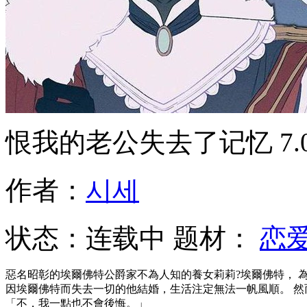
恨我的老公失去了记忆
7
作者：
시세
状态：
连载中
题材：
恋
惡名昭彰的埃爾佛特公爵家不為人知的養女莉莉?埃爾佛特， 
因埃爾佛特而失去一切的他結婚，生活注定無法一帆風順。 然
「不，我一點也不會後悔。」