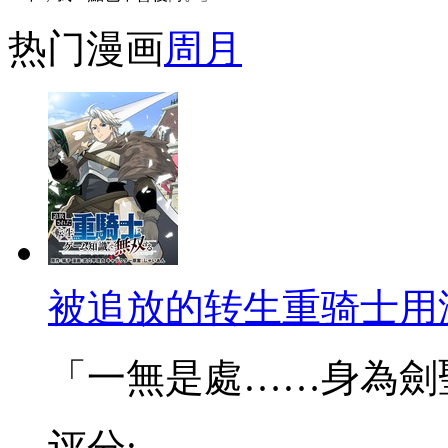
热门漫画
周
月
被追放的转生重骑士用
「一無是處……身為劍聖的
评分: