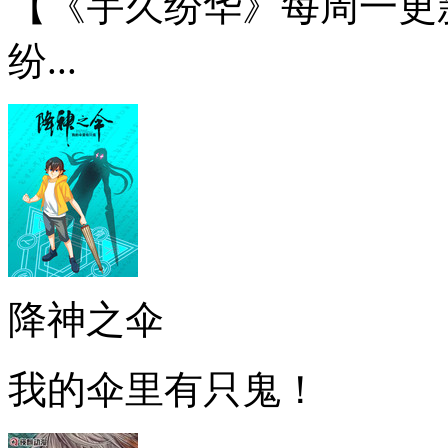
【《宇久纷华》每周一更
纷...
降神之伞
我的伞里有只鬼！