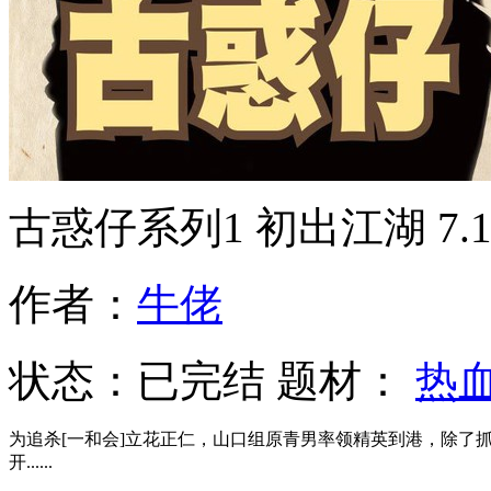
古惑仔系列1 初出江湖
7.
作者：
牛佬
状态：
已完结
题材：
热
为追杀[一和会]立花正仁，山口组原青男率领精英到港，除了
开......