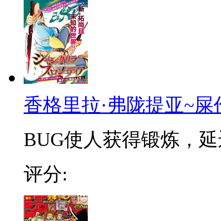
香格里拉·弗陇提亚~屎
BUG使人获得锻炼，延迟
评分: