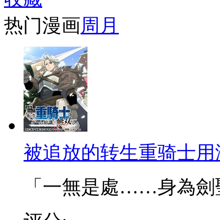
热门漫画
周
月
被追放的转生重骑士用
「一無是處……身為劍聖的