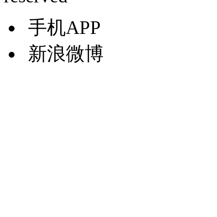
手机APP
新浪微博