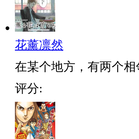
花薰凛然
在某个地方，有两个相邻的
评分: