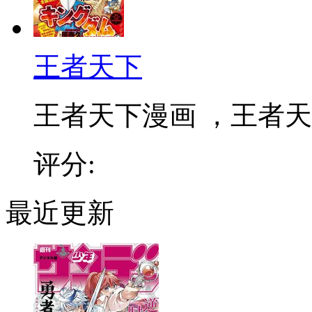
王者天下
王者天下漫画 ，王者天下
评分:
最近更新