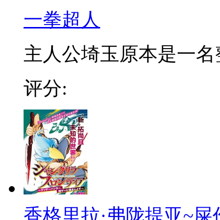
一拳超人
主人公埼玉原本是一名整日
评分:
香格里拉·弗陇提亚~屎