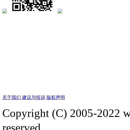
关于我们
建议与投诉
版权声明
Copyright (C) 2005-2022
reserved