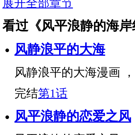
展开全部章节
看过《风平浪静的海岸
风静浪平的大海
风静浪平的大海漫画 
完结
第1话
风平浪静的恋爱之风