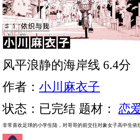
风平浪静的海岸线
6.4分
作者：
小川麻衣子
状态：
已完结
题材：
恋
非常喜欢足球的小学生陆，对哥哥的前交往对象女子高中生依