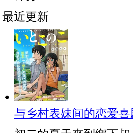
最近更新
与乡村表妹间的恋爱喜