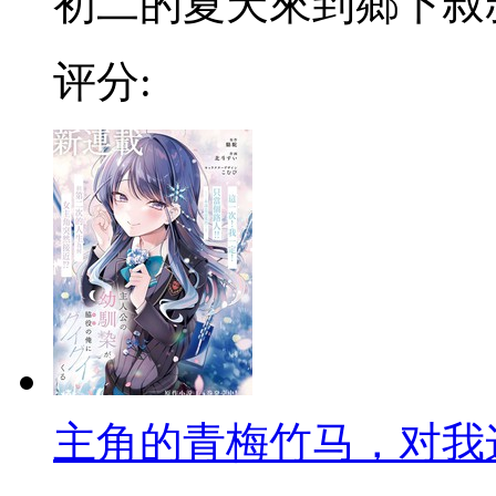
初二的夏天來到鄉下叔叔家
评分:
主角的青梅竹马，对我