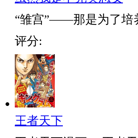
“雏宫”——那是为了培养.
评分:
王者天下