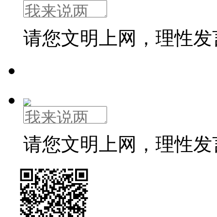
请您文明上网，理性发
请您文明上网，理性发