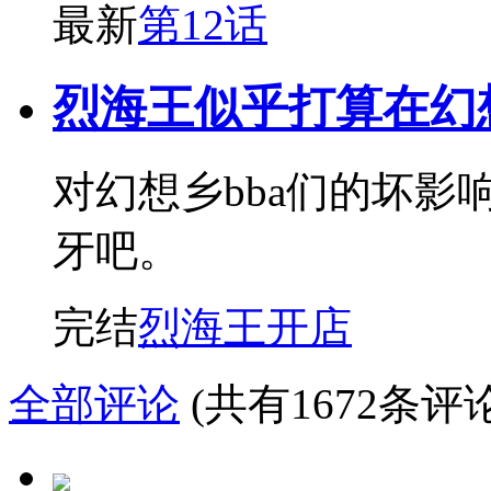
最新
第12话
烈海王似乎打算在幻
对幻想乡bba们的坏影
牙吧。
完结
烈海王开店
全部评论
(共有1672条评论