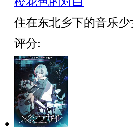
樱花色的对白
住在东北乡下的音乐少女奈
评分: