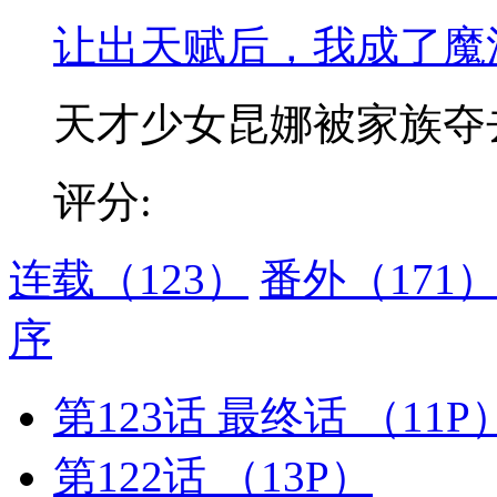
让出天赋后，我成了魔
天才少女昆娜被家族夺去天
评分:
连载
（123）
番外
（171
序
第123话 最终话
（11P
第122话
（13P）