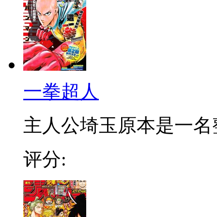
一拳超人
主人公埼玉原本是一名整日
评分: