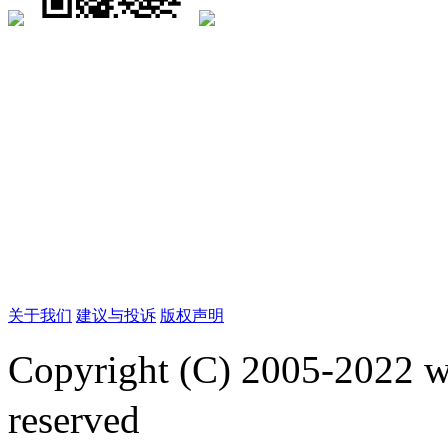
关于我们
建议与投诉
版权声明
Copyright (C) 2005-2022
reserved