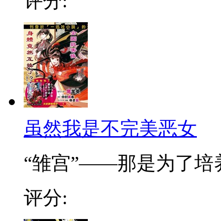
评分:
虽然我是不完美恶女
“雏宫”——那是为了培养.
评分: