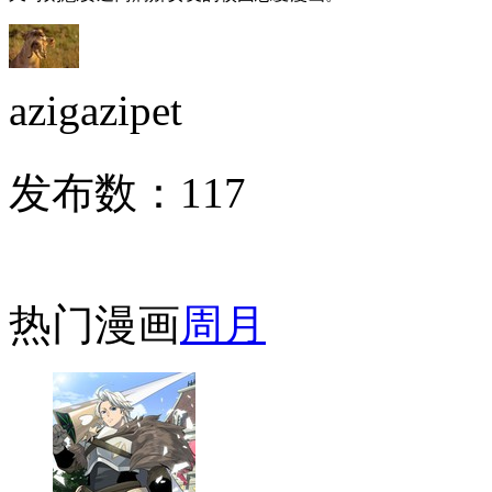
azigazipet
发布数：
117
热门漫画
周
月