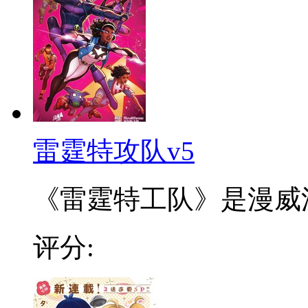
雷霆特攻队v5
《雷霆特工队》是漫威漫画
评分: