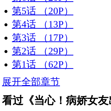
第5话
（20P）
第4话
（13P）
第3话
（17P）
第2话
（29P）
第1话
（62P）
展开全部章节
看过《当心！病娇女友