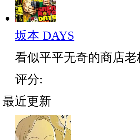
坂本 DAYS
看似平平无奇的商店老板，
评分:
最近更新