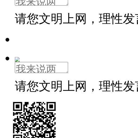
请您文明上网，理性发
请您文明上网，理性发