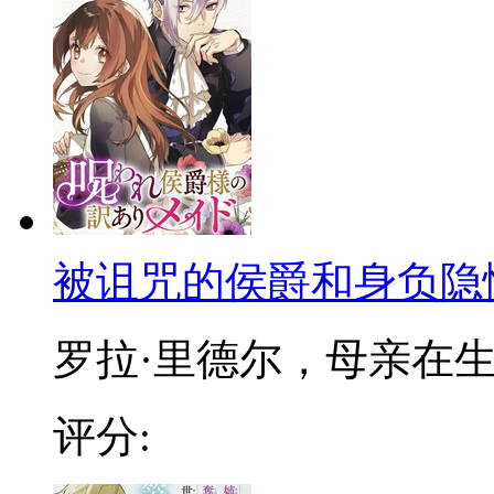
被诅咒的侯爵和身负隐
罗拉·里德尔，母亲在生下
评分: