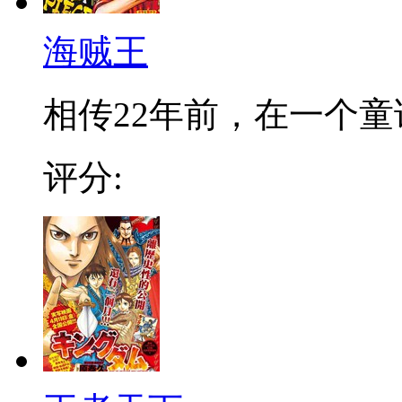
海贼王
相传22年前，在一个童话
评分: