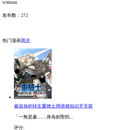
wittman
发布数：
272
热门漫画
周
月
被追放的转生重骑士用游戏知识开无双
「一無是處……身為劍聖的...
评分: