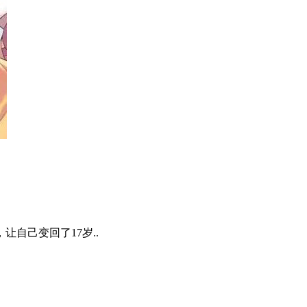
自己变回了17岁..