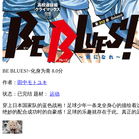
BE BLUES!~化身为青
8.0分
作者：
田中モトユキ
状态：
已完结
题材：
运动
穿上日本国家队的蓝色战袍！足球少年一条龙全身心的描绘着
绝妙的配合成功时的自豪感！足球的乐趣就存在于此。真正的