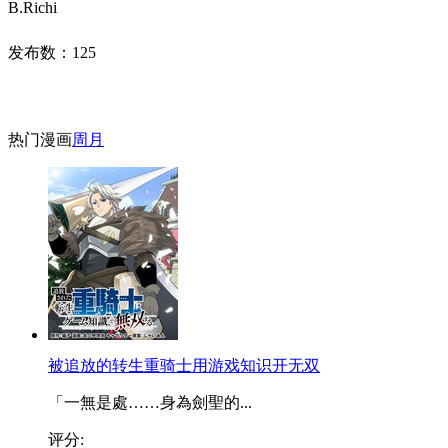
B.Richi
发布数：
125
热门漫画
周
月
被追放的转生重骑士用游戏知识开无双
「一無是處……身為劍聖的...
评分: