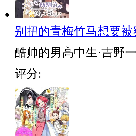
别扭的青梅竹马想要被
酷帅的男高中生·吉野一直
评分: