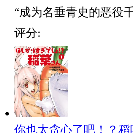
“成为名垂青史的恶役千金
评分:
你也太贪心了吧！？稻