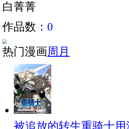
白菁菁
作品数：
0
热门漫画
周
月
被追放的转生重骑士用