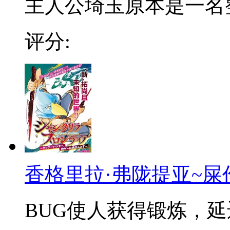
主人公埼玉原本是一名整日
评分:
香格里拉·弗陇提亚~屎
BUG使人获得锻炼，延迟