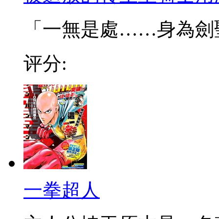
「一無是處……身為劍聖的
评分:
一拳超人