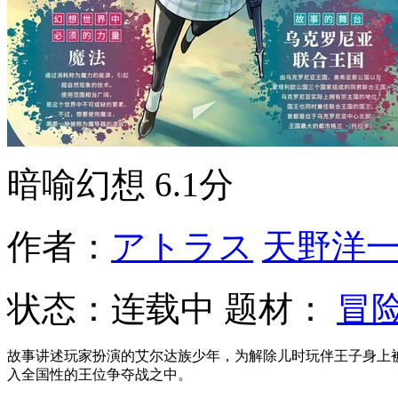
暗喻幻想
6.1分
作者：
アトラス
天野洋
状态：
连载中
题材：
冒
故事讲述玩家扮演的艾尔达族少年，为解除儿时玩伴王子身上
入全国性的王位争夺战之中。