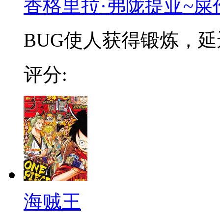
香格里拉·弗陇提亚~屎
BUG使人获得锻炼，延迟
评分:
海贼王