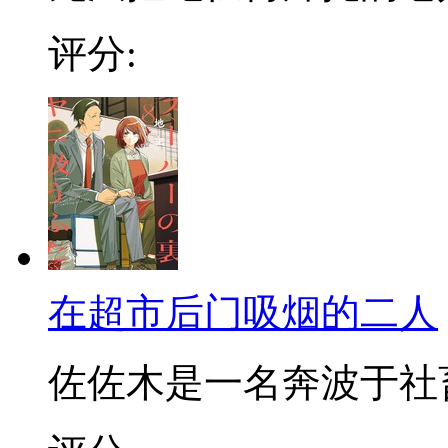
评分:
在超市后门吸烟的二人
佐佐木是一名奔波于社畜街