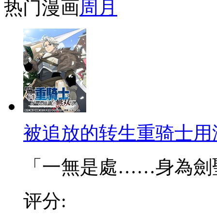
热门漫画
周
月
被追放的转生重骑士用
「一無是處……身為劍聖的
评分: