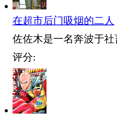
在超市后门吸烟的二人
佐佐木是一名奔波于社畜街
评分: