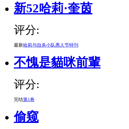
新52哈莉·奎茵
评分:
最新
哈莉与自杀小队愚人节特刊
不愧是貓咪前輩
评分:
完结
第1卷
偷窥