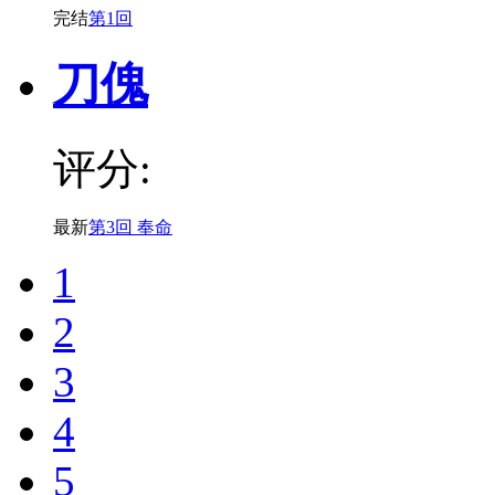
完结
第1回
刀傀
评分:
最新
第3回 奉命
1
2
3
4
5