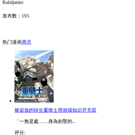
Rafaljaniec
发布数：
193
热门漫画
周
月
被追放的转生重骑士用游戏知识开无双
「一無是處……身為劍聖的...
评分: