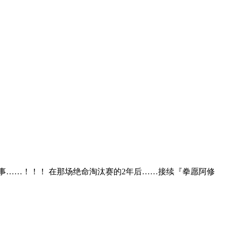
事……！！！ 在那场绝命淘汰赛的2年后……接续『拳愿阿修