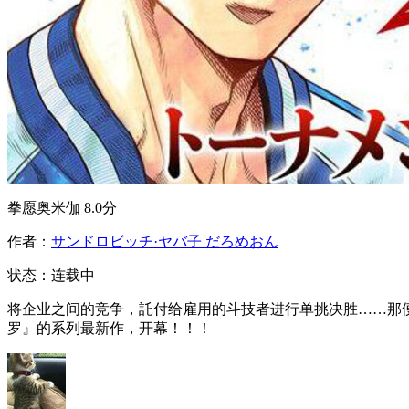
拳愿奥米伽
8.0分
作者：
サンドロビッチ·ヤバ子 だろめおん
状态：
连载中
将企业之间的竞争，託付给雇用的斗技者进行单挑决胜……那便
罗』的系列最新作，开幕！！！