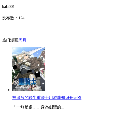
bala001
发布数：
124
热门漫画
周
月
被追放的转生重骑士用游戏知识开无双
「一無是處……身為劍聖的...