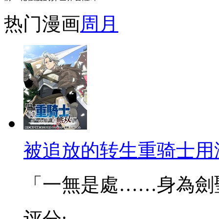
热门漫画
周
月
被追放的转生重骑士用
「一無是處……身為劍聖的
评分: