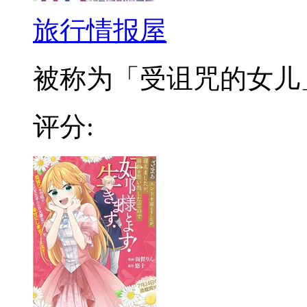
旅行情报屋
被称为「受诅咒的女儿」，
评分: