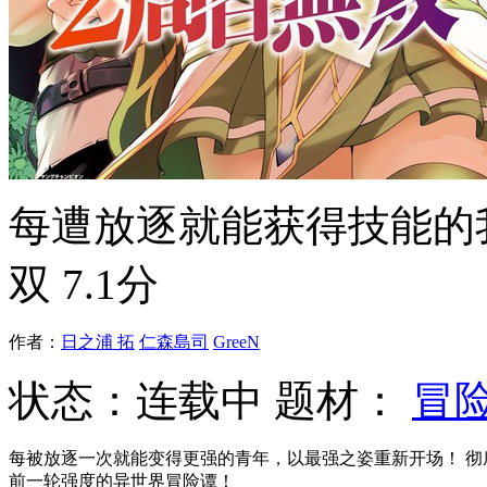
每遭放逐就能获得技能的
双
7.1分
作者：
日之浦 拓
仁森島司
GreeN
状态：
连载中
题材：
冒
每被放逐一次就能变得更强的青年，以最强之姿重新开场！ 彻
前一轮强度的异世界冒险谭！