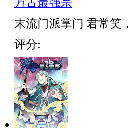
万古最强宗
末流门派掌门 君常笑，万
评分: