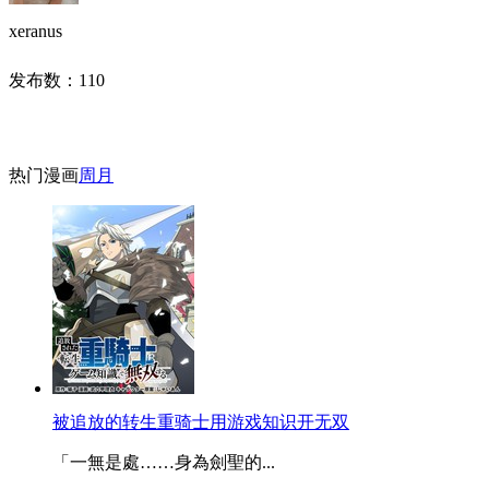
xeranus
发布数：
110
热门漫画
周
月
被追放的转生重骑士用游戏知识开无双
「一無是處……身為劍聖的...