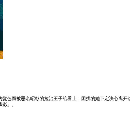
的髮色而被恶名昭彰的拉治王子给看上，困扰的她下定决心离开
季彩」。