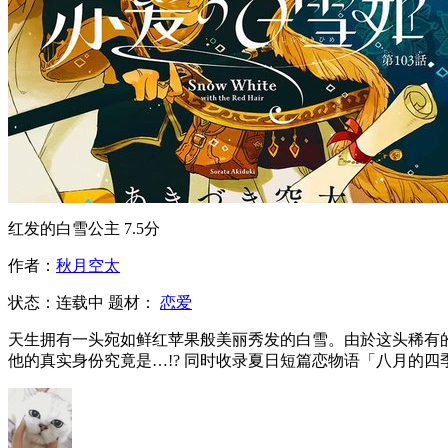
红发的白雪公主
7.5分
作者：
秋月空太
状态：
连载中
题材：
恋爱
天生拥有一头宛如鲜红苹果般美丽秀发的白雪。由於这头稀有
他的真实身份究竟是…!? 同时收录夏日短篇恋物语「八月的四