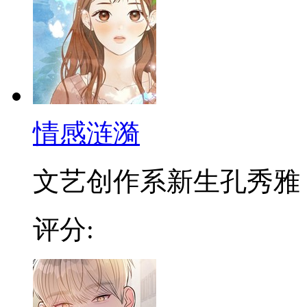
情感涟漪
文艺创作系新生孔秀雅，因
评分: