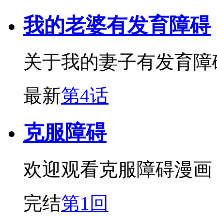
我的老婆有发育障碍
关于我的妻子有发育障
最新
第4话
克服障碍
欢迎观看克服障碍漫画
完结
第1回