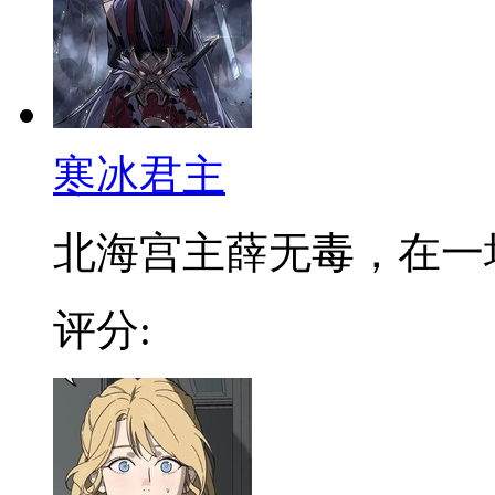
寒冰君主
北海宫主薛无毒，在一场浴
评分: