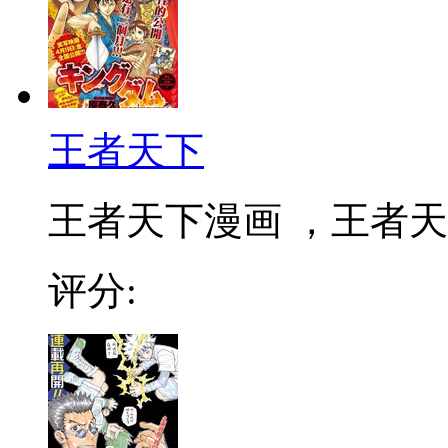
王者天下
王者天下漫画 ，王者天下
评分: