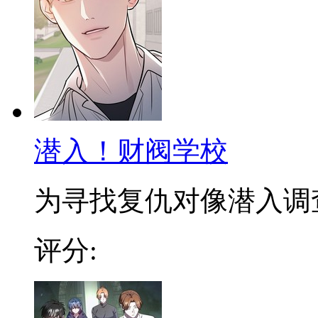
潜入！财阀学校
为寻找复仇对像潜入调查，
评分: