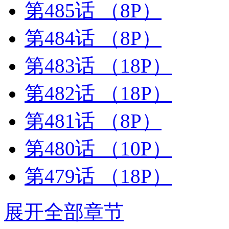
第485话
（8P）
第484话
（8P）
第483话
（18P）
第482话
（18P）
第481话
（8P）
第480话
（10P）
第479话
（18P）
展开全部章节