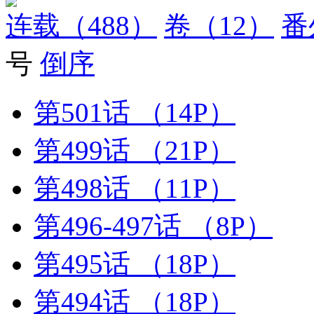
连载
（488）
卷
（12）
番
号
倒序
第501话
（14P）
第499话
（21P）
第498话
（11P）
第496-497话
（8P）
第495话
（18P）
第494话
（18P）