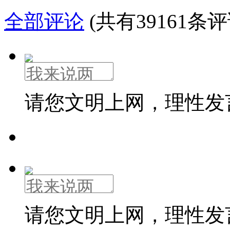
全部评论
(共有39161条评
请您文明上网，理性发
请您文明上网，理性发