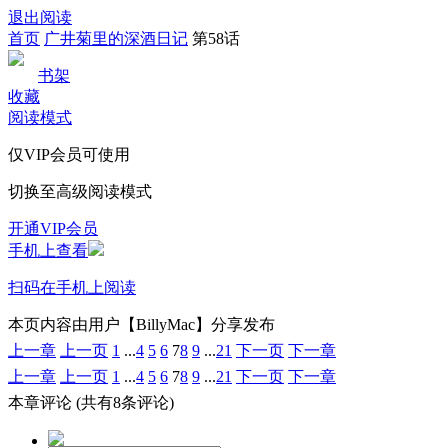
退出阅读
首页
广井菊里的深酒日记
第58话
书架
收藏
阅读模式
仅VIP会员可使用
切换至高级阅读模式
开通VIP会员
手机上查看
扫码在手机上阅读
本页内容由用户【BillyMac】分享发布
上一章
上一页
1
...
4
5
6
7
8
9
...
21
下一页
下一章
上一章
上一页
1
...
4
5
6
7
8
9
...
21
下一页
下一章
本章评论
(共有8条评论)