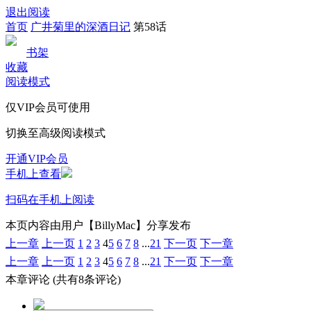
退出阅读
首页
广井菊里的深酒日记
第58话
书架
收藏
阅读模式
仅VIP会员可使用
切换至高级阅读模式
开通VIP会员
手机上查看
扫码在手机上阅读
本页内容由用户【BillyMac】分享发布
上一章
上一页
1
2
3
4
5
6
7
8
...
21
下一页
下一章
上一章
上一页
1
2
3
4
5
6
7
8
...
21
下一页
下一章
本章评论
(共有8条评论)