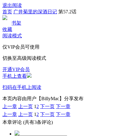
退出阅读
首页
广井菊里的深酒日记
第57.2话
书架
收藏
阅读模式
仅VIP会员可使用
切换至高级阅读模式
开通VIP会员
手机上查看
扫码在手机上阅读
本页内容由用户【BillyMac】分享发布
上一章
上一页
1
2
下一页
下一章
上一章
上一页
1
2
下一页
下一章
本章评论
(共有3条评论)