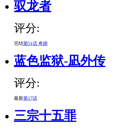
驭龙者
评分:
完结
第51话 奇跡
蓝色监狱-凪外传
评分:
最新
第17话
三宗十五罪