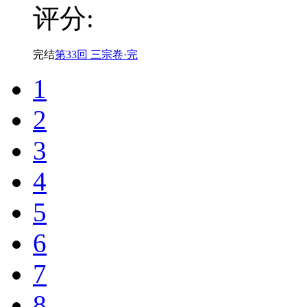
评分:
完结
第33回 三宗卷·完
1
2
3
4
5
6
7
8