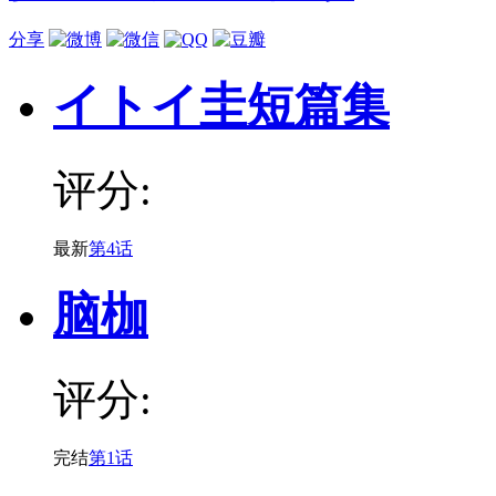
分享
イトイ圭短篇集
评分:
最新
第4话
脑枷
评分:
完结
第1话