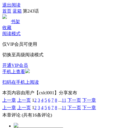
退出阅读
首页
蓝箱
第243话
书架
收藏
阅读模式
仅VIP会员可使用
切换至高级阅读模式
开通VIP会员
手机上查看
扫码在手机上阅读
本页内容由用户【cxlcl001】分享发布
上一章
上一页
1
2
3
4
5
6
7
8
...
11
下一页
下一章
上一章
上一页
1
2
3
4
5
6
7
8
...
11
下一页
下一章
本章评论
(共有16条评论)