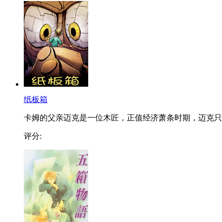
纸板箱
卡姆的父亲迈克是一位木匠，正值经济萧条时期，迈克只..
评分: