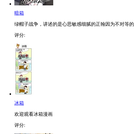
暗箱
绿帽子战争，讲述的是心思敏感细腻的正翰因为不对等的..
评分:
冰箱
欢迎观看冰箱漫画
评分: