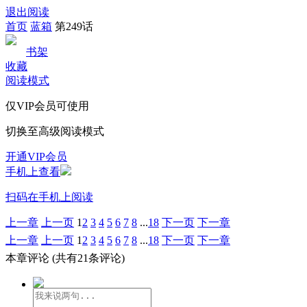
退出阅读
首页
蓝箱
第249话
书架
收藏
阅读模式
仅VIP会员可使用
切换至高级阅读模式
开通VIP会员
手机上查看
扫码在手机上阅读
上一章
上一页
1
2
3
4
5
6
7
8
...
18
下一页
下一章
上一章
上一页
1
2
3
4
5
6
7
8
...
18
下一页
下一章
本章评论
(共有21条评论)