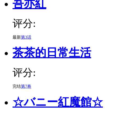
吾亦紅
评分:
最新
第3话
茶茶的日常生活
评分:
完结
第7卷
☆バニー紅魔館☆