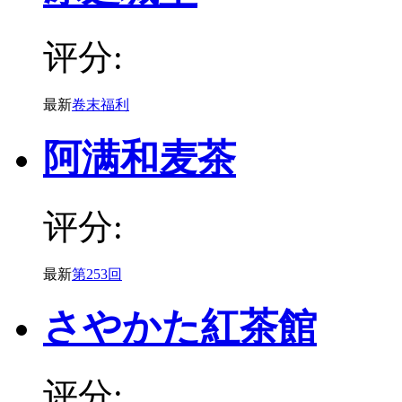
评分:
最新
卷末福利
阿满和麦茶
评分:
最新
第253回
さやかた紅茶館
评分: