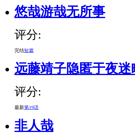
悠哉游哉无所事
评分:
完结
短篇
远藤靖子隐匿于夜迷
评分:
最新
第19话
非人哉