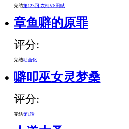
完结
第123回 农柯VS田赋
章鱼噼的原罪
评分:
完结
动画化
噼叩巫女灵梦桑
评分:
完结
第1话