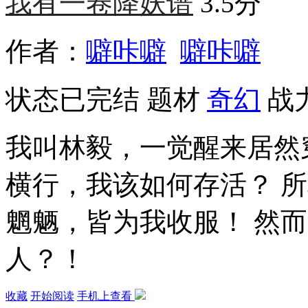
我有一卷降妖谱
3.5分
作者：
噼咔噼
噼咔噼
状态
已完结
题材
奇幻
战力
我叫林毅，一觉醒来居然
横行，我该如何存活？ 
魍魉，皆为我收服！ 然
人？！
收藏
开始阅读
手机上查看