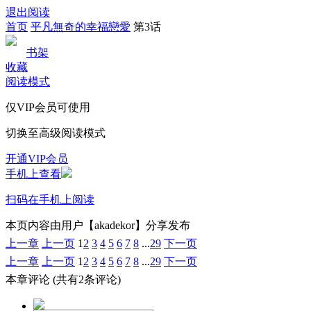
退出阅读
首页
平凡無奇的幸福戀愛
第3话
书架
收藏
阅读模式
仅VIP会员可使用
切换至高级阅读模式
开通VIP会员
手机上查看
扫码在手机上阅读
本页内容由用户【akadekor】分享发布
上一章
上一页
1
2
3
4
5
6
7
8
...
29
下一页
上一章
上一页
1
2
3
4
5
6
7
8
...
29
下一页
本章评论
(共有2条评论)