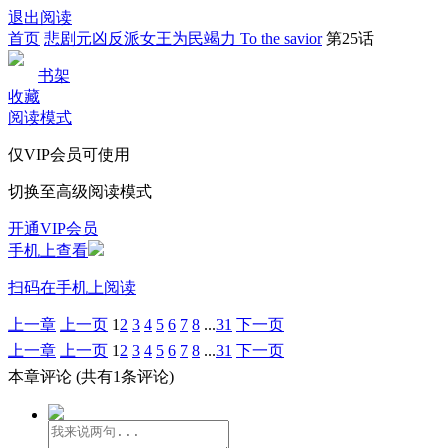
退出阅读
首页
悲剧元凶反派女王为民竭力 To the savior
第25话
书架
收藏
阅读模式
仅VIP会员可使用
切换至高级阅读模式
开通VIP会员
手机上查看
扫码在手机上阅读
上一章
上一页
1
2
3
4
5
6
7
8
...
31
下一页
上一章
上一页
1
2
3
4
5
6
7
8
...
31
下一页
本章评论
(共有1条评论)