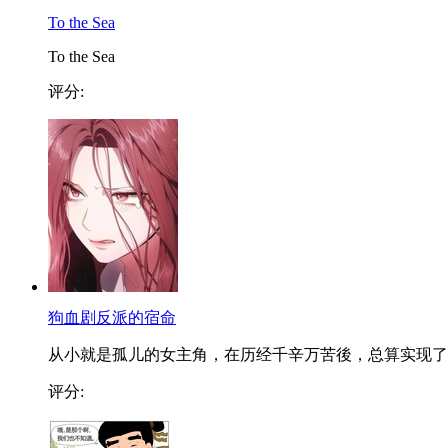
To the Sea
To the Sea
评分:
狗血剧反派的宿命
从小就是孤儿的女主角，在历经千辛万苦後，总算实现了..
评分: