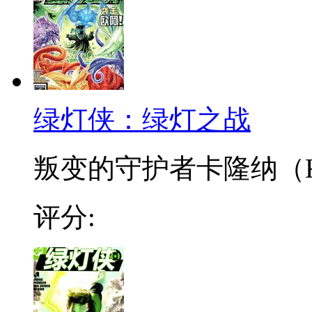
绿灯侠：绿灯之战
叛变的守护者卡隆纳（Kr
评分: