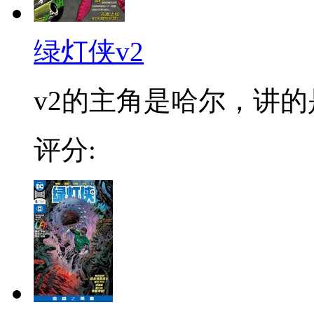
绿灯侠v2
v2的主角是哈尔，讲
评分: