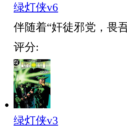
绿灯侠v6
伴随着“奸徒邪党，畏吾
评分:
绿灯侠v3