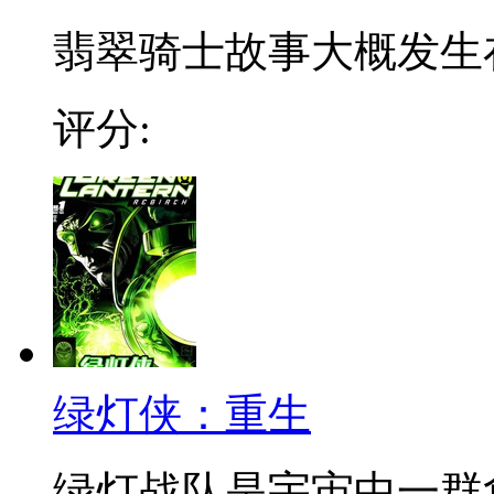
翡翠骑士故事大概发生在
评分:
绿灯侠：重生
绿灯战队是宇宙中一群负