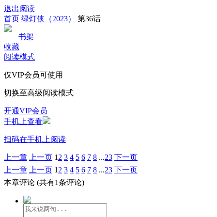
退出阅读
首页
绿灯侠（2023）
第36话
书架
收藏
阅读模式
仅VIP会员可使用
切换至高级阅读模式
开通VIP会员
手机上查看
扫码在手机上阅读
上一章
上一页
1
2
3
4
5
6
7
8
...
23
下一页
上一章
上一页
1
2
3
4
5
6
7
8
...
23
下一页
本章评论
(共有1条评论)