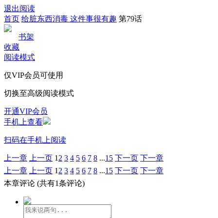
退出阅读
首页
给脏东西消毒 这件事很有趣
第79话
书架
收藏
阅读模式
仅VIP会员可使用
切换至高级阅读模式
开通VIP会员
手机上查看
扫码在手机上阅读
上一章
上一页
1
2
3
4
5
6
7
8
...
15
下一页
下一章
上一章
上一页
1
2
3
4
5
6
7
8
...
15
下一页
下一章
本章评论
(共有1条评论)