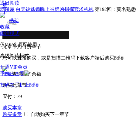
退出阅读
章
动漫屋
白天被逃婚晚上被奶凶指挥官求抱抱
第192回：莫名熟
节
书架
连载
收藏
阅读模式
仅VIP会员可使用
此章节为付费章节
高级阅读模式
您可以直接购买，或是扫描二维码下载客户端后购买阅读
开通VIP会员
手机上查看
登录
查询我的余额
扫码在手机上阅读
购买此章节
应付：
79
购买本章
购买多章
自动购买下一章节