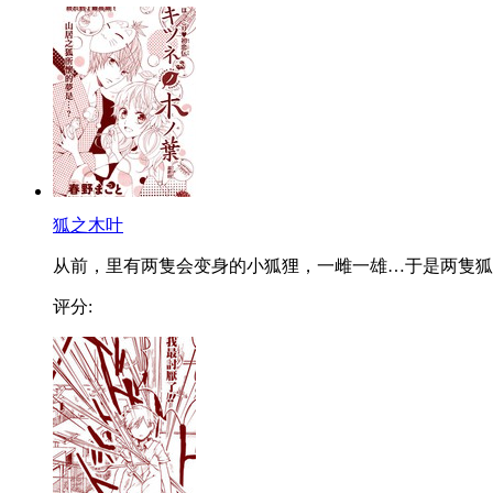
狐之木叶
从前，里有两隻会变身的小狐狸，一雌一雄…于是两隻狐..
评分: