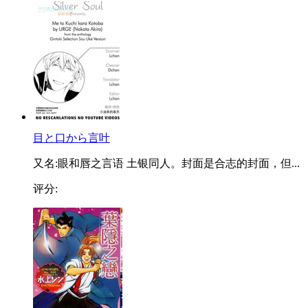
目と口から言叶
又名:眼和唇之言语 土银同人。封面是合志的封面，但...
评分: