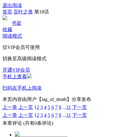
退出阅读
首页
言叶之兽
第18话
书架
收藏
阅读模式
仅VIP会员可使用
切换至高级阅读模式
开通VIP会员
手机上查看
扫码在手机上阅读
本页内容由用户【lag_of_death】分享发布
上一章
上一页
1
2
3
4
5
6
7
8
...
31
下一页
上一章
上一页
1
2
3
4
5
6
7
8
...
31
下一页
本章评论
(共有0条评论)