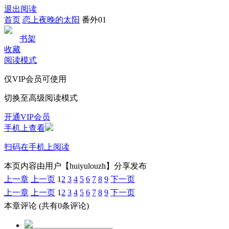
退出阅读
首页
恋上夜晚的太阳
番外01
书架
收藏
阅读模式
仅VIP会员可使用
切换至高级阅读模式
开通VIP会员
手机上查看
扫码在手机上阅读
本页内容由用户【huiyulouzh】分享发布
上一章
上一页
1
2
3
4
5
6
7
8
9
下一页
上一章
上一页
1
2
3
4
5
6
7
8
9
下一页
本章评论
(共有0条评论)