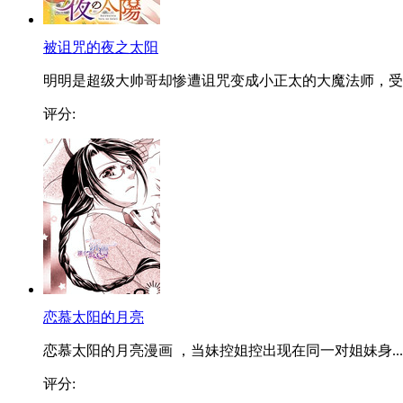
被诅咒的夜之太阳
明明是超级大帅哥却惨遭诅咒变成小正太的大魔法师，受..
评分:
恋慕太阳的月亮
恋慕太阳的月亮漫画 ，当妹控姐控出现在同一对姐妹身...
评分: