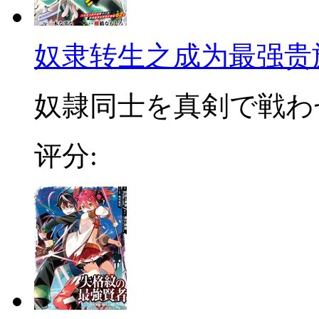
奴隶转生之成为最强贵
奴隷同士を真剣で戦わせ
评分: