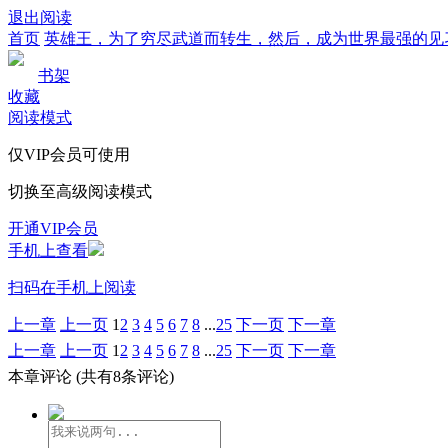
退出阅读
首页
英雄王，为了穷尽武道而转生，然后，成为世界最强的见
书架
收藏
阅读模式
仅VIP会员可使用
切换至高级阅读模式
开通VIP会员
手机上查看
扫码在手机上阅读
上一章
上一页
1
2
3
4
5
6
7
8
...
25
下一页
下一章
上一章
上一页
1
2
3
4
5
6
7
8
...
25
下一页
下一章
本章评论
(共有8条评论)