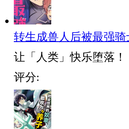
转生成兽人后被最强骑
让「人类」快乐堕落！？
评分: