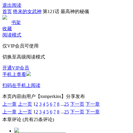
退出阅读
首页
终末的女武神
第121话 最高神的秘儀
书架
收藏
阅读模式
仅VIP会员可使用
切换至高级阅读模式
开通VIP会员
手机上查看
扫码在手机上阅读
本页内容由用户【tomperkins】分享发布
上一章
上一页
1
2
3
4
5
6
7
8
...
25
下一页
下一章
上一章
上一页
1
2
3
4
5
6
7
8
...
25
下一页
下一章
本章评论
(共有25条评论)