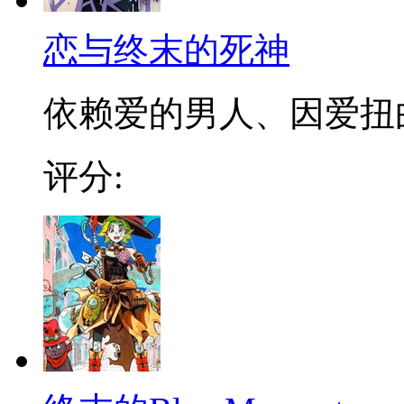
恋与终末的死神
依赖爱的男人、因爱扭曲
评分: