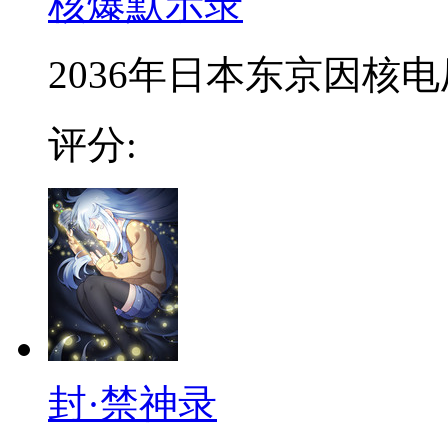
核爆默示录
2036年日本东京因核
评分:
封·禁神录