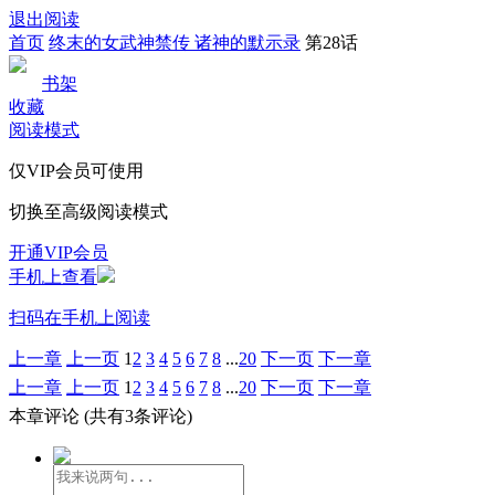
退出阅读
首页
终末的女武神禁传 诸神的默示录
第28话
书架
收藏
阅读模式
仅VIP会员可使用
切换至高级阅读模式
开通VIP会员
手机上查看
扫码在手机上阅读
上一章
上一页
1
2
3
4
5
6
7
8
...
20
下一页
下一章
上一章
上一页
1
2
3
4
5
6
7
8
...
20
下一页
下一章
本章评论
(共有3条评论)