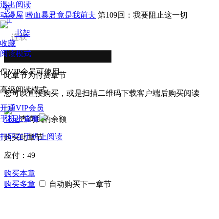
退出阅读
章
动漫屋
嗜血暴君竟是我前夫
第109回：我要阻止这一切
节
书架
连载
收藏
阅读模式
仅VIP会员可使用
此章节为付费章节
高级阅读模式
您可以直接购买，或是扫描二维码下载客户端后购买阅读
开通VIP会员
手机上查看
登录
查询我的余额
扫码在手机上阅读
购买此章节
应付：
49
购买本章
购买多章
自动购买下一章节