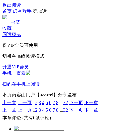
退出阅读
首页
虚空敌手
第30话
书架
收藏
阅读模式
仅VIP会员可使用
切换至高级阅读模式
开通VIP会员
手机上查看
扫码在手机上阅读
本页内容由用户【azzazel】分享发布
上一章
上一页
1
2
3
4
5
6
7
8
...
32
下一页
下一章
上一章
上一页
1
2
3
4
5
6
7
8
...
32
下一页
下一章
本章评论
(共有0条评论)