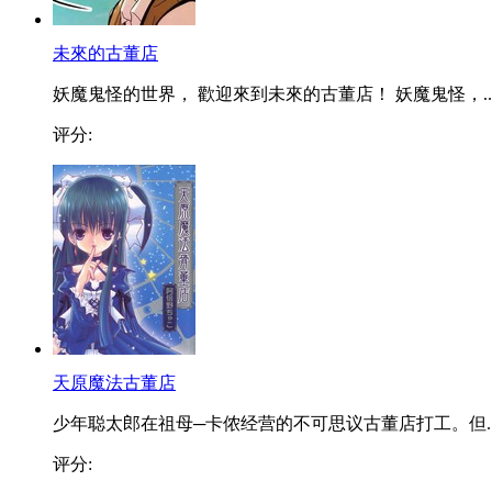
未來的古董店
妖魔鬼怪的世界， 歡迎來到未來的古董店！ 妖魔鬼怪，..
评分:
天原魔法古董店
少年聪太郎在祖母─卡侬经营的不可思议古董店打工。但..
评分: