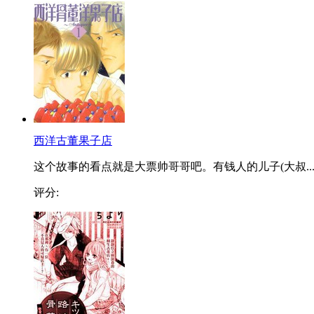
西洋古董果子店
这个故事的看点就是大票帅哥哥吧。有钱人的儿子(大叔..
评分: