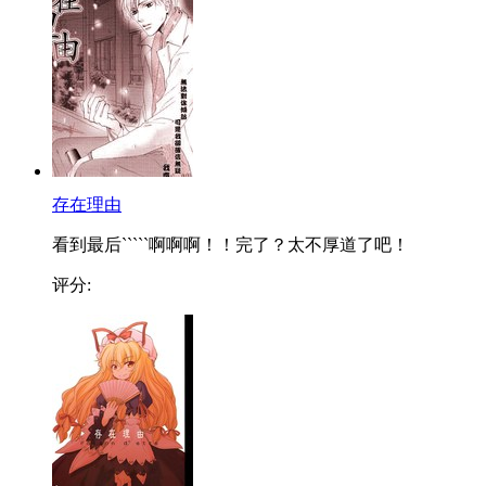
存在理由
看到最后`````啊啊啊！！完了？太不厚道了吧！
评分: