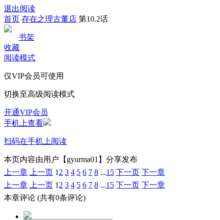
退出阅读
首页
存在之理古董店
第10.2话
书架
收藏
阅读模式
仅VIP会员可使用
切换至高级阅读模式
开通VIP会员
手机上查看
扫码在手机上阅读
本页内容由用户【gyurma01】分享发布
上一章
上一页
1
2
3
4
5
6
7
8
...
15
下一页
下一章
上一章
上一页
1
2
3
4
5
6
7
8
...
15
下一页
下一章
本章评论
(共有0条评论)