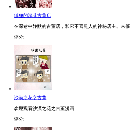
狐狸的深巷古董店
在深巷中静默的古董店，和它不喜见人的神秘店主。来催..
评分:
沙漠之花之古董
欢迎观看沙漠之花之古董漫画
评分: