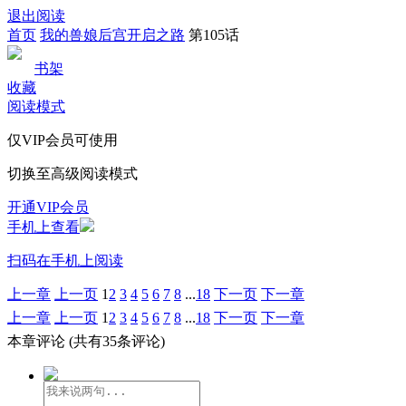
退出阅读
首页
我的兽娘后宫开启之路
第105话
书架
收藏
阅读模式
仅VIP会员可使用
切换至高级阅读模式
开通VIP会员
手机上查看
扫码在手机上阅读
上一章
上一页
1
2
3
4
5
6
7
8
...
18
下一页
下一章
上一章
上一页
1
2
3
4
5
6
7
8
...
18
下一页
下一章
本章评论
(共有35条评论)