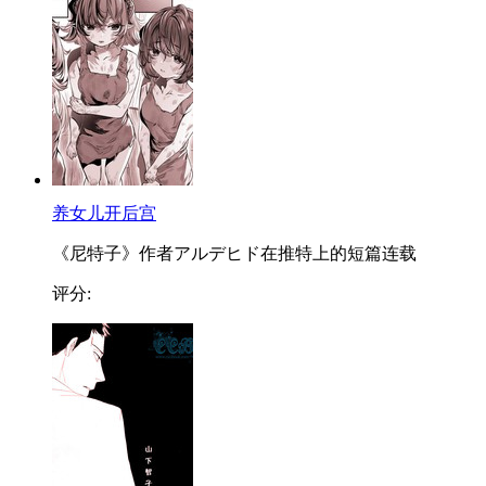
养女儿开后宫
《尼特子》作者アルデヒド在推特上的短篇连载
评分: