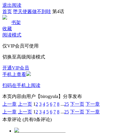
退出阅读
首页
堕天使酱做不到哇
第4话
书架
收藏
阅读模式
仅VIP会员可使用
切换至高级阅读模式
开通VIP会员
手机上查看
扫码在手机上阅读
本页内容由用户【birogyula】分享发布
上一章
上一页
1
2
3
4
5
6
7
8
...
25
下一页
下一章
上一章
上一页
1
2
3
4
5
6
7
8
...
25
下一页
下一章
本章评论
(共有0条评论)