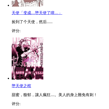
天使「变成…堕天使了唷…」
捡到了个天使，然后......
评分:
堕天使之棺
甜蜜，馥郁，讓人瘋狂....。美人的身上難免有刺！
评分: