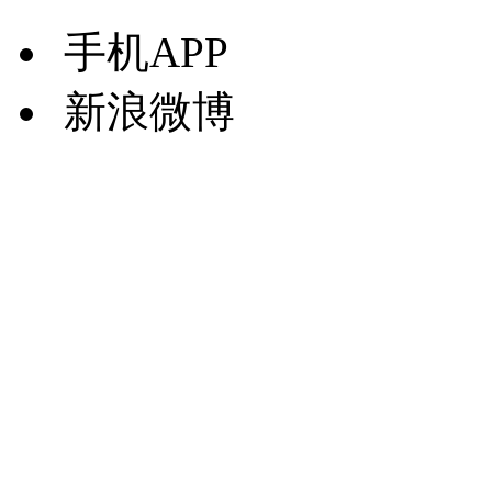
手机APP
新浪微博