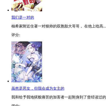
我们是一对的
柚希家附近住著一对狠帅的双胞胎大哥哥， 在他上唸高...
评分:
虽然是恶女，但我会成为女主的
我和给予我地狱般痛苦的加害者一起附身到了曾经读过的..
评分: