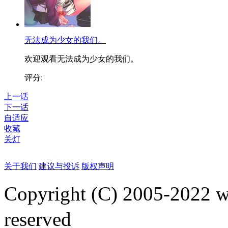
无法成为少女的我们。
欢迎观看无法成为少女的我们。
评分:
上一话
下一话
自适应
收藏
关灯
关于我们
建议与投诉
版权声明
Copyright (C) 2005-2022
reserved