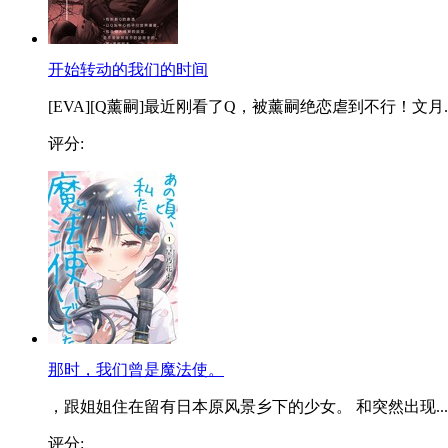
开始转动的我们的时间
[EVA][Q薰嗣]最近刚看了Q，被薰嗣绝恋虐到不行！文月..
评分:
那时，我们曾是魔法使。
，跟姐姐住在留有日本原风景乡下的少女。 和突然出现...
评分: