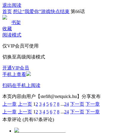
退出阅读
首页
想让“我爱你”游戏快点结束
第66话
书架
收藏
阅读模式
仅VIP会员可使用
切换至高级阅读模式
开通VIP会员
手机上查看
扫码在手机上阅读
本页内容由用户【stefi8@netquick.hu】分享发布
上一章
上一页
1
2
3
4
5
6
7
8
...
24
下一页
下一章
上一章
上一页
1
2
3
4
5
6
7
8
...
24
下一页
下一章
本章评论
(共有67条评论)