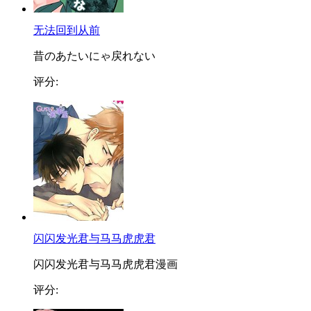
无法回到从前
昔のあたいにゃ戻れない
评分:
闪闪发光君与马马虎虎君
闪闪发光君与马马虎虎君漫画
评分: