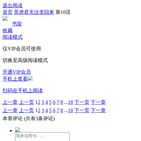
退出阅读
首页
景虎君无法变回来
第10话
书架
收藏
阅读模式
仅VIP会员可使用
切换至高级阅读模式
开通VIP会员
手机上查看
扫码在手机上阅读
上一章
上一页
1
2
3
4
5
6
7
8
...
18
下一页
下一章
上一章
上一页
1
2
3
4
5
6
7
8
...
18
下一页
下一章
本章评论
(共有3条评论)