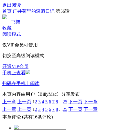
退出阅读
首页
广井菊里的深酒日记
第56话
书架
收藏
阅读模式
仅VIP会员可使用
切换至高级阅读模式
开通VIP会员
手机上查看
扫码在手机上阅读
本页内容由用户【BillyMac】分享发布
上一章
上一页
1
2
3
4
5
6
7
8
...
25
下一页
下一章
上一章
上一页
1
2
3
4
5
6
7
8
...
25
下一页
下一章
本章评论
(共有16条评论)