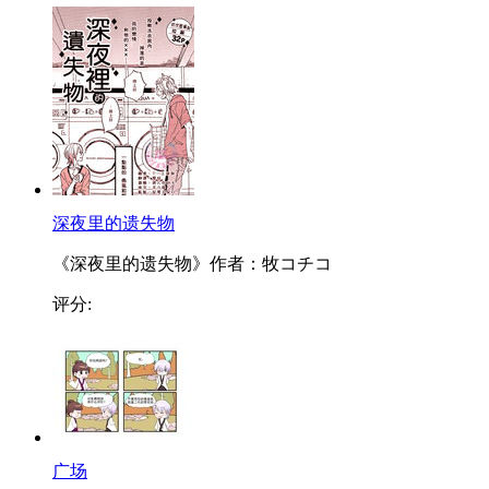
深夜里的遗失物
《深夜里的遗失物》作者：牧コチコ
评分:
广场