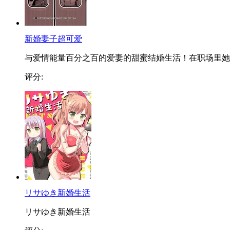
新婚妻子超可爱
与爱情能量百分之百的爱妻的甜蜜结婚生活！在职场里她..
评分:
リサゆき新婚生活
リサゆき新婚生活